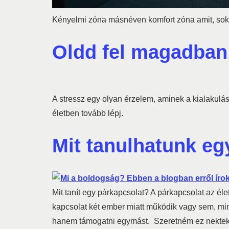
Kényelmi zóna másnéven komfort zóna amit, soka
Oldd fel magadban 
A stressz egy olyan érzelem, aminek a kialakulás
életben tovább lépj.
Mit tanulhatunk eg
Mit tanít egy párkapcsolat? A párkapcsolat az él
kapcsolat két ember miatt működik vagy sem, min
hanem támogatni egymást. Szeretném ez nektek 