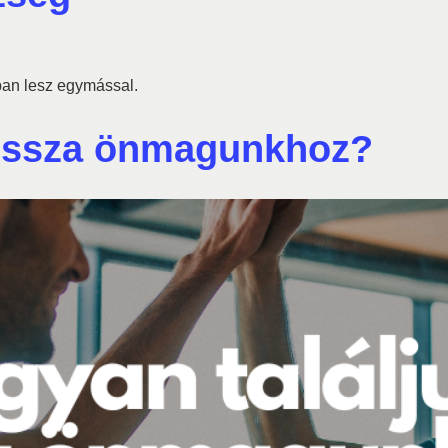
ban lesz egymással.
vissza önmagunkhoz?