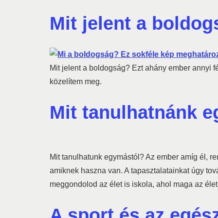
Mit jelent a boldo
Mit jelent a boldogság? Ezt ahány ember annyi fé
közelítem meg.
Mit tanulhatnánk 
Mit tanulhatunk egymástól? Az ember amíg él, re
amiknek haszna van. A tapasztalatainkat úgy tová
meggondolod az élet is iskola, ahol maga az élet
A sport és az egés