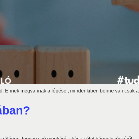
d. Ennek megvannak a lépései, mindenkiben benne van csak a fe
jában?
áférjen, legyen szó munkáról akár az élet bármely részéről.