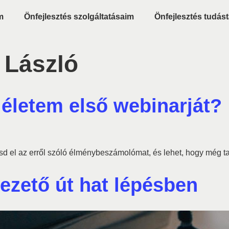
m
Önfejlesztés szolgáltatásaim
Önfejlesztés tudást
 László
életem első webinarját?
 el az erről szóló élménybeszámolómat, és lehet, hogy még tapa
vezető út hat lépésben