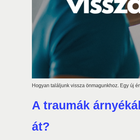
Hogyan találjunk vissza önmagunkhoz. Egy új én
A traumák árnyékáb
át?