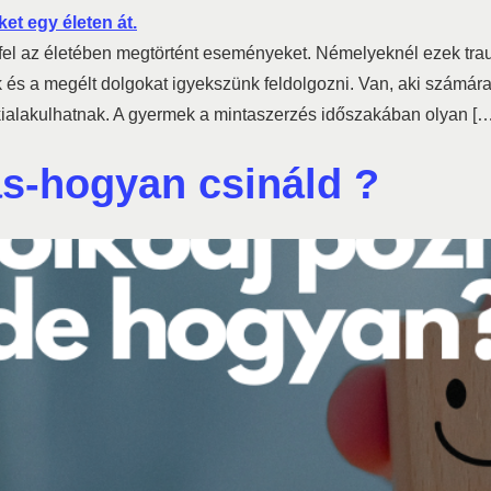
fel az életében megtörtént eseményeket. Némelyeknél ezek tr
k és a megélt dolgokat igyekszünk feldolgozni. Van, aki számára
ialakulhatnak. A gyermek a mintaszerzés időszakában olyan […
s-hogyan csináld ?