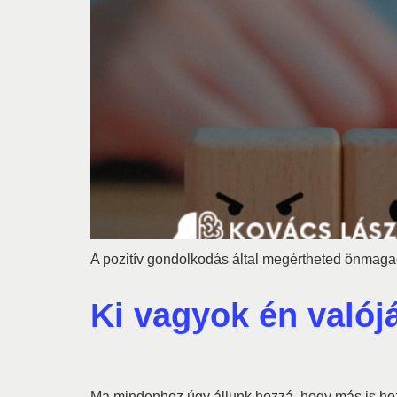
A pozitív gondolkodás által megértheted önmaga
Ki vagyok én való
Ma mindenhez úgy állunk hozzá, hogy más is hozz