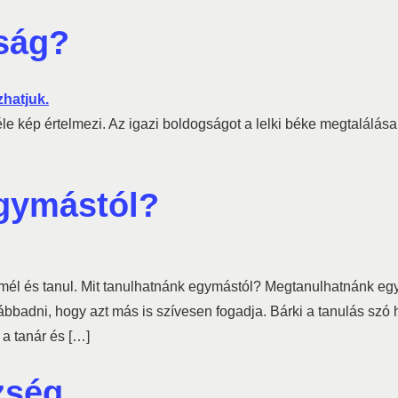
gság?
le kép értelmezi. Az igazi boldogságot a lelki béke megtalálása 
egymástól?
mél és tanul. Mit tanulhatnánk egymástól? Megtanulhatnánk egym
bbadni, hogy azt más is szívesen fogadja. Bárki a tanulás szó 
 a tanár és […]
zség