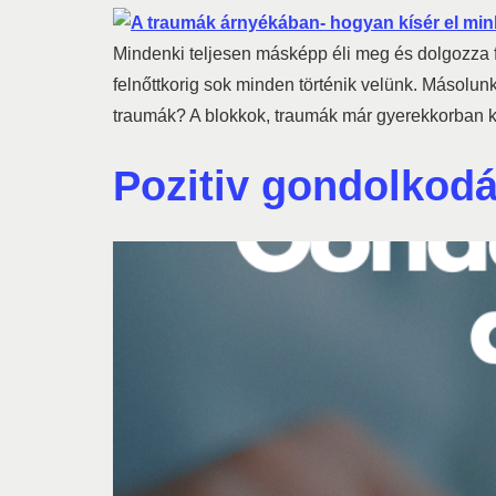
Mindenki teljesen másképp éli meg és dolgozza 
felnőttkorig sok minden történik velünk. Másolun
traumák? A blokkok, traumák már gyerekkorban k
Pozitiv gondolkodá