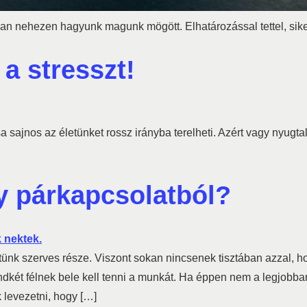
n nehezen hagyunk magunk mögött. Elhatározással tettel, sike
a stresszt!
a sajnos az életünket rossz irányba terelheti. Azért vagy nyug
y párkapcsolatból?
etünk szerves része. Viszont sokan nincsenek tisztában azzal, 
dkét félnek bele kell tenni a munkát. Ha éppen nem a legjobba
levezetni, hogy […]