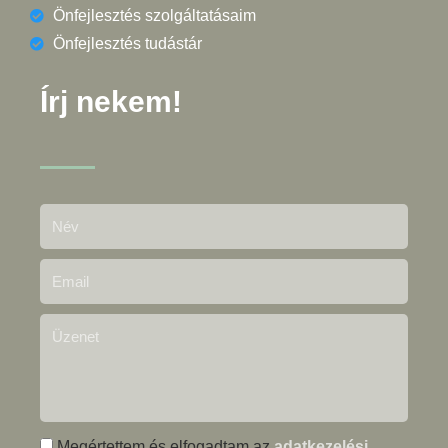
Önfejlesztés szolgáltatásaim
Önfejlesztés tudástár
Írj nekem!
Megértettem és elfogadtam az
adatkezelési