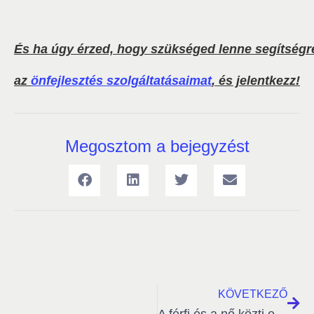
És ha úgy érzed, hogy szükséged lenne segítségre
az
önfejlesztés szolgáltatásaimat
, és jelentkezz!
Megosztom a bejegyzést
KÖVETKEZŐ
A férfi és a nő közti egyensúly megteremtése