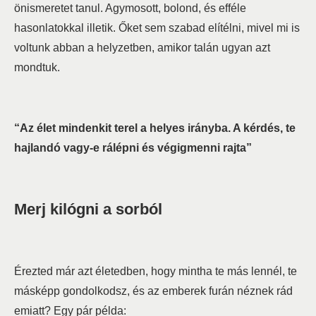
önismeretet tanul. Agymosott, bolond, és efféle
hasonlatokkal illetik. Őket sem szabad elítélni, mivel mi is
voltunk abban a helyzetben, amikor talán ugyan azt
mondtuk.
“Az élet mindenkit terel a helyes irányba. A kérdés, te
hajlandó vagy-e rálépni és végigmenni rajta”
Merj kilógni a sorból
Érezted már azt életedben, hogy mintha te más lennél, te
másképp gondolkodsz, és az emberek furán néznek rád
emiatt? Egy pár példa: