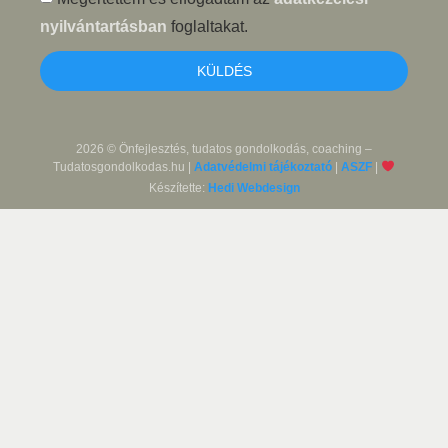
nyilvántartásban
foglaltakat.
KÜLDÉS
2026 © Önfejlesztés, tudatos gondolkodás, coaching –
Tudatosgondolkodas.hu |
Adatvédelmi tájékoztató
|
ASZF
|
Készítette:
Hedi Webdesign