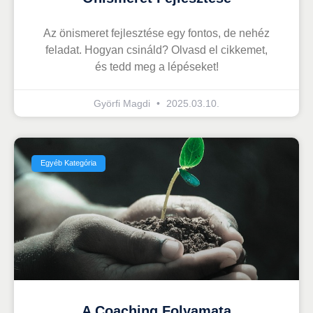
Az önismeret fejlesztése egy fontos, de nehéz
feladat. Hogyan csináld? Olvasd el cikkemet,
és tedd meg a lépéseket!
Györfi Magdi
2025.03.10.
Egyéb Kategória
A Coaching Folyamata