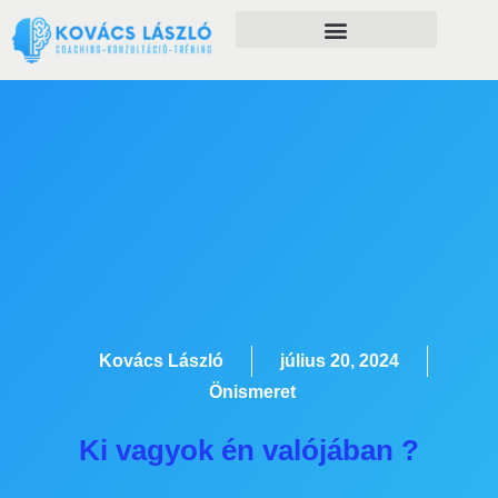
Önfejlesztés szolgáltatásaim
Kovács László
július 20, 2024
Önismeret
Ki vagyok én valójában ?