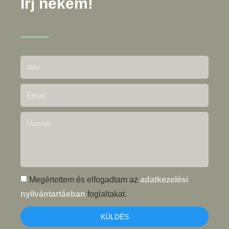
Írj nekem!
Megértettem és elfogadtam az
adatkezelési
nyilvántartásban
foglaltakat.
KÜLDÉS