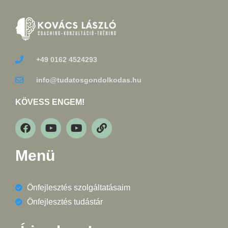
+49 0162 4524293
info@tudatosgondolkodas.hu
KÖVESS ENGEM!
Menü
Önfejlesztés szolgáltatásaim
Önfejlesztés tudástár