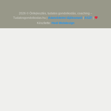
2026 © Önfejlesztés, tudatos gondolkodás, coaching –
Tudatosgondolkodas.hu |
Adatvédelmi tájékoztató
|
ASZF
|
Készítette:
Hedi Webdesign