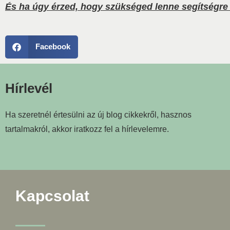
És ha úgy érzed, hogy szükséged lenne segítségre 
Facebook
Hírlevél
Ha szeretnél értesülni az új blog cikkekről, hasznos
tartalmakról, akkor iratkozz fel a hírlevelemre.
Kapcsolat