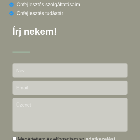
Önfejlesztés szolgáltatásaim
Önfejlesztés tudástár
Írj nekem!
Megértettem és elfogadtam az
adatkezelési