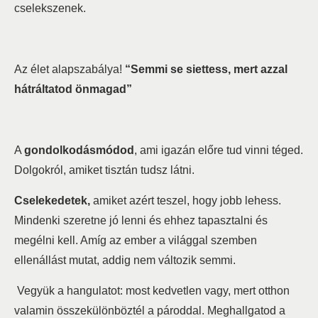
cselekszenek.
Az élet alapszabálya!
“Semmi se siettess, mert azzal
hátráltatod önmagad”
A
gondolkodásmódod
, ami igazán előre tud vinni téged.
Dolgokról, amiket tisztán tudsz látni.
Cselekedetek,
amiket azért teszel, hogy jobb lehess.
Mindenki szeretne jó lenni és ehhez tapasztalni és
megélni kell. Amíg az ember a világgal szemben
ellenállást mutat, addig nem változik semmi.
Vegyük a hangulatot: most kedvetlen vagy, mert otthon
valamin összekülönböztél a pároddal. Meghallgatod a