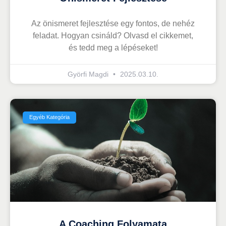
Az önismeret fejlesztése egy fontos, de nehéz
feladat. Hogyan csináld? Olvasd el cikkemet,
és tedd meg a lépéseket!
Györfi Magdi
2025.03.10.
Egyéb Kategória
A Coaching Folyamata