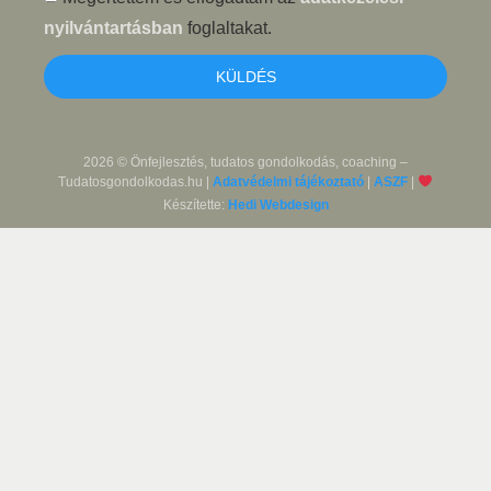
nyilvántartásban
foglaltakat.
KÜLDÉS
2026 © Önfejlesztés, tudatos gondolkodás, coaching –
Tudatosgondolkodas.hu |
Adatvédelmi tájékoztató
|
ASZF
|
Készítette:
Hedi Webdesign