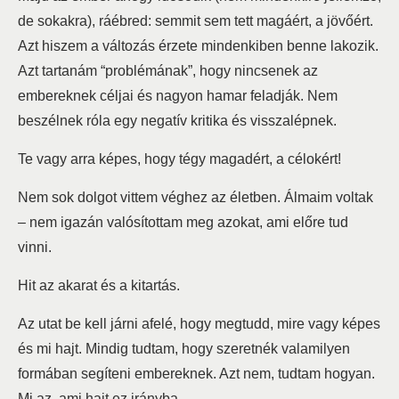
de sokakra), ráébred: semmit sem tett magáért, a jövőért.
Azt hiszem a változás érzete mindenkiben benne lakozik.
Azt tartanám “problémának”, hogy nincsenek az
embereknek céljai és nagyon hamar feladják. Nem
beszélnek róla egy negatív kritika és visszalépnek.
Te vagy arra képes, hogy tégy magadért, a célokért!
Nem sok dolgot vittem véghez az életben. Álmaim voltak
– nem igazán valósítottam meg azokat, ami előre tud
vinni.
Hit az akarat és a kitartás.
Az utat be kell járni afelé, hogy megtudd, mire vagy képes
és mi hajt. Mindig tudtam, hogy szeretnék valamilyen
formában segíteni embereknek. Azt nem, tudtam hogyan.
Mi az, ami hajt ez irányba.