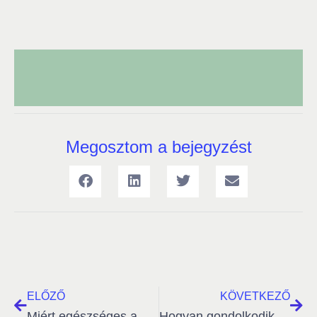
Megosztom a bejegyzést
ELŐZŐ
KÖVETKEZŐ
Miért egészséges a hideg?
Hogyan gondolkodik magáról a ma embere?