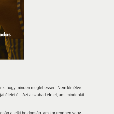
giánk, hogy minden meglehessen. Nem kímélve
életét éli. Azt a szabad életet, ami mindenkit
dogság a lelki boldogság, amikor rendben vagy