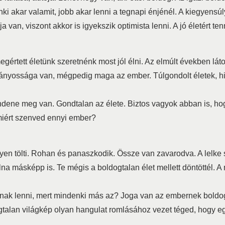
akar valamit, jobb akar lenni a tegnapi énjénél. A kiegyensúlyo
n, viszont akkor is igyekszik optimista lenni. A jó életért tenni 
gértett életünk szeretnénk most jól élni. Az elmúlt években lát
hiányossága van, mégpedig maga az ember. Túlgondolt életek, 
ene meg van. Gondtalan az élete. Biztos vagyok abban is, hogy
 miért szenved ennyi ember?
n tölti. Rohan és panaszkodik. Össze van zavarodva. A lelke sz
olna másképp is. Te mégis a boldogtalan élet mellett döntöttél. A
ak lenni, mert mindenki más az? Joga van az embernek boldogna
gtalan világkép olyan hangulat romlásához vezet téged, hogy egy