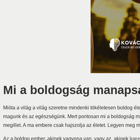
Mi a boldogság manaps
Mióta a világ a világ szeretne mindenki tökéletesen boldog éle
magunk és az egészségünk. Mert pontosan mi a boldogság manap
megillet. A ma embere csak hajszolja az életet. Legyen meg m
Az a boldog ember, akinek vagyona van, vagy az, akinek luxus 