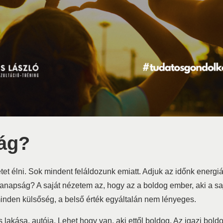
ág?
tet élni. Sok mindent feláldozunk
emiatt. Adjuk az időnk ener
ság? A saját nézetem az, hogy az a boldog ember, aki a saját 
inden külsőség, a belső érték egyáltalán nem lényeges.
lakása, autója. Lehet hogy van, aki ettől boldog. Az igazi bol