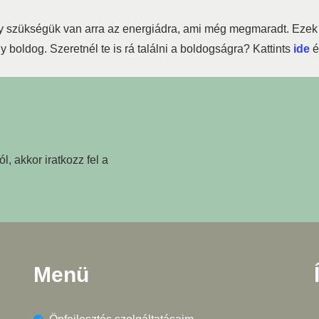
agy szükségük van arra az energiádra, ami még megmaradt. Eze
y boldog. Szeretnél te is rá találni a boldogságra? Kattints
ide
é
l, akkor iratkozz fel a
Menü