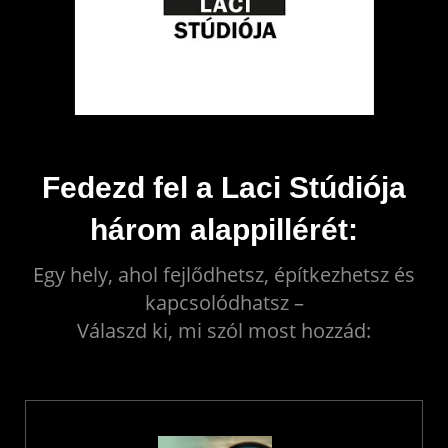
Fedezd fel a Laci Stúdiója
három alappillérét:
Egy hely, ahol fejlődhetsz, építkezhetsz és
kapcsolódhatsz –
Válaszd ki, mi szól most hozzád: