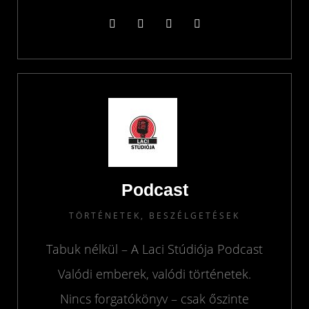
Podcast
TÖRTÉNETEK, BESZÉLGETÉSEK
Tabuk nélkül – A Laci Stúdiója Podcast
Valódi emberek, valódi történetek.
Nincs forgatókönyv – csak őszinte