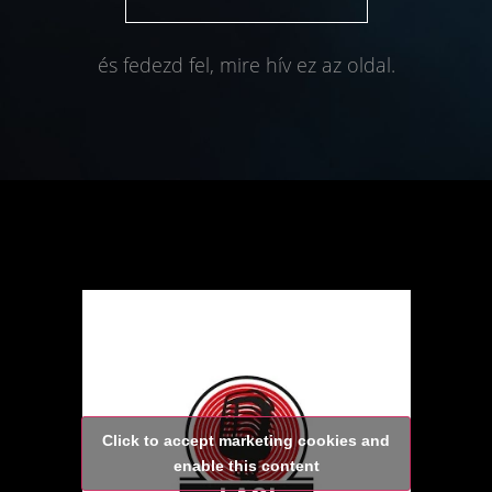
és fedezd fel, mire hív ez az oldal.
Click to accept marketing cookies and
enable this content