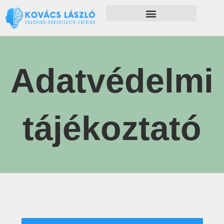
Önfejlesztés szolgáltatásaim
Adatvédelmi
tájékoztató