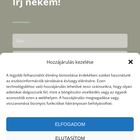
Írj nekem!
Hozzájárulás kezelése
A legjobb felhasználói élmény biztosítása érdekében sütiket használunk
az eszközinformációk tárolására és/vagy elérésére. Ezen
technológiákhoz való hozzájárulás lehetővé teszi számunkra, hogy olyan
adatokat dolgozzunk fel, mint a böngészési viselkedés vagy az egyedi
azonosítók ezen a webhelyen. A hozzájárulás megtagadása vagy
visszavonása bizonyos funkciókat hátrányosan befolyásolhat.
Megértettem és elfogadtam az
adatkezelési
nyilvántartásban
foglaltakat.
ELFOGADOM
KÜLDÉS
ELUTASÍTOM