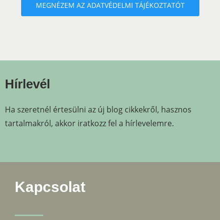
MEGNÉZEM AZ ADATVÉDELMI TÁJÉKOZTATÓT
Hírlevél
Ha szeretnél értesülni az új blog cikkekről, hasznos
tartalmakról, akkor iratkozz fel a hírlevelemre.
Kapcsolat