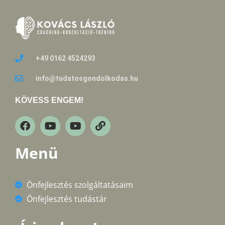
+49 0162 4524293
info@tudatosgondolkodas.hu
KÖVESS ENGEM!
Menü
Önfejlesztés szolgáltatásaim
Önfejlesztés tudástár