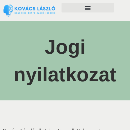
Önfejlesztés szolgáltatásaim
Jogi
nyilatkozat