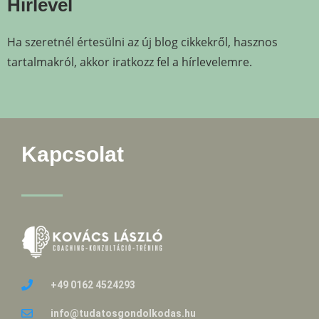
Hírlevél
Ha szeretnél értesülni az új blog cikkekről, hasznos
tartalmakról, akkor iratkozz fel a hírlevelemre.
Kapcsolat
+49 0162 4524293
info@tudatosgondolkodas.hu