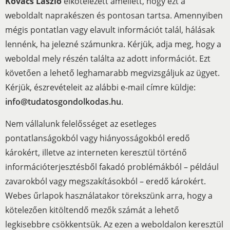
Kovács László
elkötelezett amellett, hogy ezt a
weboldalt naprakészen és pontosan tartsa. Amennyiben
mégis pontatlan vagy elavult információt talál, hálásak
lennénk, ha jelezné számunkra. Kérjük, adja meg, hogy a
weboldal mely részén találta az adott információt. Ezt
követően a lehető leghamarabb megvizsgáljuk az ügyet.
Kérjük, észrevételeit az alábbi e-mail címre küldje:
info@tudatosgondolkodas.hu
.
Nem vállalunk felelősséget az esetleges
pontatlanságokból vagy hiányosságokból eredő
károkért, illetve az interneten keresztül történő
információterjesztésből fakadó problémákból – például
zavarokból vagy megszakításokból – eredő károkért.
Webes űrlapok használatakor törekszünk arra, hogy a
kötelezően kitöltendő mezők számát a lehető
legkisebbre csökkentsük. Az ezen a weboldalon keresztül