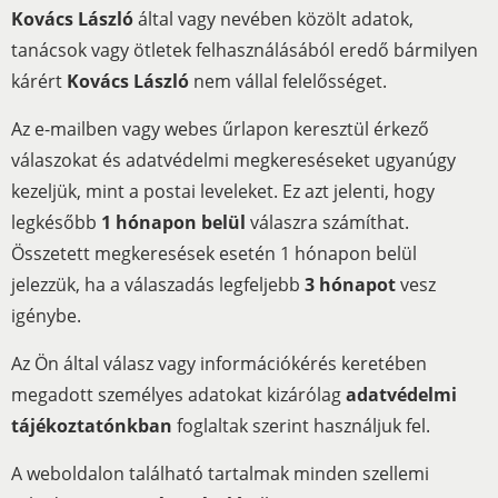
Kovács László
által vagy nevében közölt adatok,
tanácsok vagy ötletek felhasználásából eredő bármilyen
kárért
Kovács László
nem vállal felelősséget.
Az e-mailben vagy webes űrlapon keresztül érkező
válaszokat és adatvédelmi megkereséseket ugyanúgy
kezeljük, mint a postai leveleket. Ez azt jelenti, hogy
legkésőbb
1 hónapon belül
válaszra számíthat.
Összetett megkeresések esetén 1 hónapon belül
jelezzük, ha a válaszadás legfeljebb
3 hónapot
vesz
igénybe.
Az Ön által válasz vagy információkérés keretében
megadott személyes adatokat kizárólag
adatvédelmi
tájékoztatónkban
foglaltak szerint használjuk fel.
A weboldalon található tartalmak minden szellemi