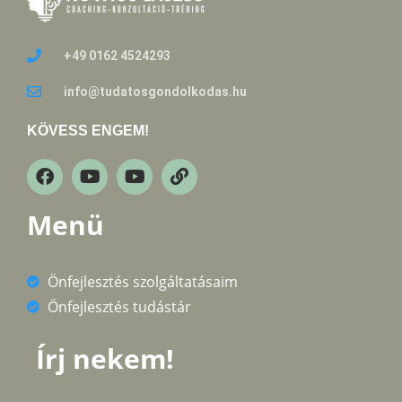
+49 0162 4524293
info@tudatosgondolkodas.hu
KÖVESS ENGEM!
Menü
Önfejlesztés szolgáltatásaim
Önfejlesztés tudástár
Írj nekem!