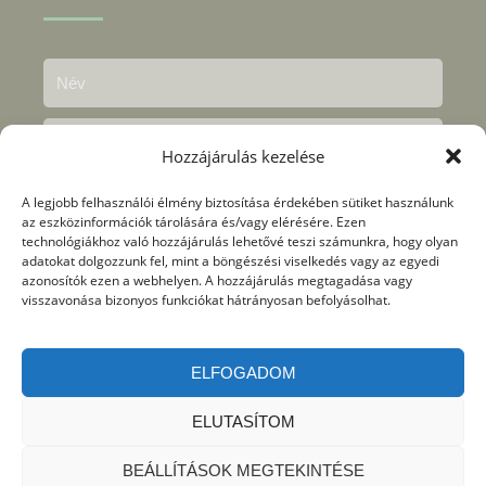
Hozzájárulás kezelése
A legjobb felhasználói élmény biztosítása érdekében sütiket használunk
az eszközinformációk tárolására és/vagy elérésére. Ezen
technológiákhoz való hozzájárulás lehetővé teszi számunkra, hogy olyan
adatokat dolgozzunk fel, mint a böngészési viselkedés vagy az egyedi
azonosítók ezen a webhelyen. A hozzájárulás megtagadása vagy
visszavonása bizonyos funkciókat hátrányosan befolyásolhat.
Megértettem és elfogadtam az
adatkezelési
nyilvántartásban
foglaltakat.
ELFOGADOM
KÜLDÉS
ELUTASÍTOM
BEÁLLÍTÁSOK MEGTEKINTÉSE