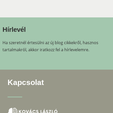
Hírlevél
Ha szeretnél értesülni az új blog cikkekről, hasznos
tartalmakról, akkor iratkozz fel a hírlevelemre.
Kapcsolat