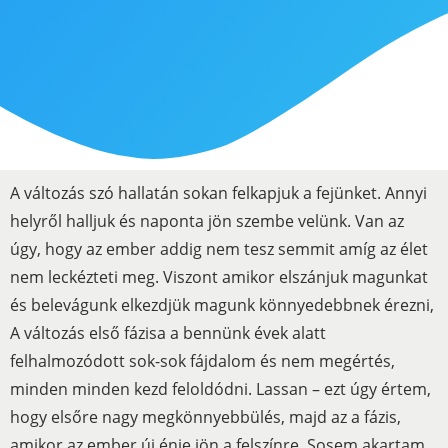
A változás szó hallatán sokan felkapjuk a fejünket. Annyi
helyről halljuk és naponta jön szembe velünk. Van az
úgy, hogy az ember addig nem tesz semmit amíg az élet
nem leckézteti meg. Viszont amikor elszánjuk magunkat
és belevágunk elkezdjük magunk könnyedebbnek érezni,
A változás első fázisa a bennünk évek alatt
felhalmozódott sok-sok fájdalom és nem megértés,
minden minden kezd feloldódni. Lassan – ezt úgy értem,
hogy elsőre nagy megkönnyebbülés, majd az a fázis,
amikor az ember új énje jön a felszínre. Sosem akartam