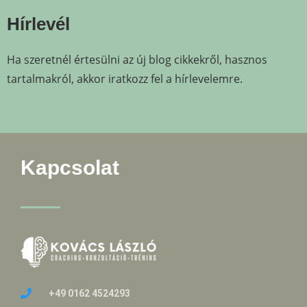
Hírlevél
Ha szeretnél értesülni az új blog cikkekről, hasznos
tartalmakról, akkor iratkozz fel a hírlevelemre.
Kapcsolat
+49 0162 4524293