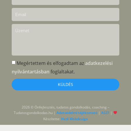
Megértettem és elfogadtam az
adatkezelési
nyilvántartásban
foglaltakat.
KÜLDÉS
2026 © Önfejlesztés, tudatos gondolkodás, coaching –
Tudatosgondolkodas.hu |
Adatvédelmi tájékoztató
|
ASZF
|
Készítette:
Hedi Webdesign