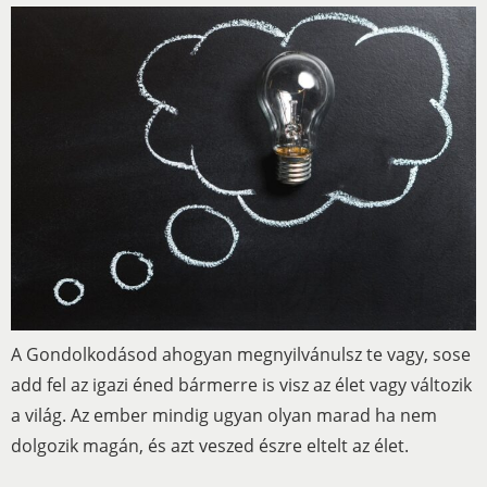
A Gondolkodásod ahogyan megnyilvánulsz te vagy, sose
add fel az igazi éned bármerre is visz az élet vagy változik
a világ. Az ember mindig ugyan olyan marad ha nem
dolgozik magán, és azt veszed észre eltelt az élet.