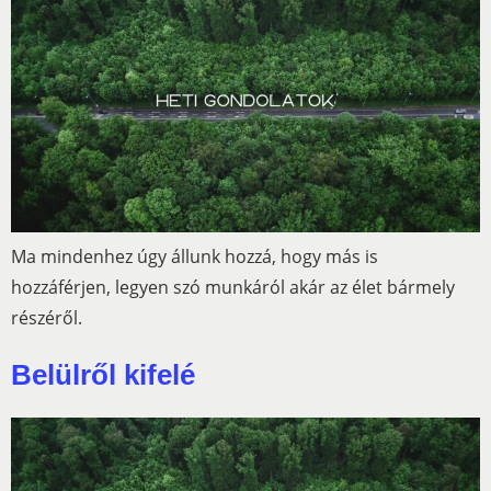
Ma mindenhez úgy állunk hozzá, hogy más is
hozzáférjen, legyen szó munkáról akár az élet bármely
részéről.
Belülről kifelé