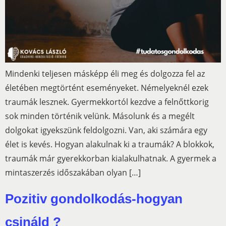
Mindenki teljesen másképp éli meg és dolgozza fel az
életében megtörtént eseményeket. Némelyeknél ezek
traumák lesznek. Gyermekkortól kezdve a felnőttkorig
sok minden történik velünk. Másolunk és a megélt
dolgokat igyekszünk feldolgozni. Van, aki számára egy
élet is kevés. Hogyan alakulnak ki a traumák? A blokkok,
traumák már gyerekkorban kialakulhatnak. A gyermek a
mintaszerzés időszakában olyan […]
Pozitiv gondolkodás-hogyan
csináld ?