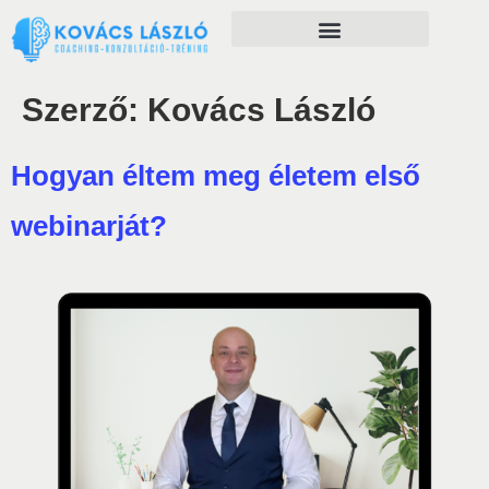
Önfejlesztés szolgáltatásaim
Szerző:
Kovács László
Hogyan éltem meg életem első
webinarját?