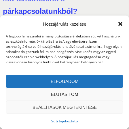
párkapcsolatunkból?
Hozzájárulás kezelése
A legjobb felhasználói élmény biztosítása érdekében sütiket használunk
az eszközinformációk tárolására és/vagy elérésére. Ezen
technológiákhoz való hozzájárulás lehetővé teszi számunkra, hogy olyan
adatokat dolgozzunk fel, mint a böngészési viselkedés vagy az egyedi
azonosítók ezen a webhelyen. A hozzájárulás megtagadása vagy
visszavonása bizonyos funkciókat hátrányosan befolyásolhat.
ELFOGADOM
ELUTASÍTOM
BEÁLLÍTÁSOK MEGTEKINTÉSE
„Minden kapcsolat az égben kötetik” Amikor megismered
a párod és éryed ő az igazi akkor tudod érte mindenre
Süti tájékoztató
képes lennél. Olvasd szívesen cikkem.