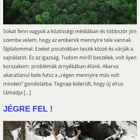
Sokat fenn vagyok a közösségi médiában és többször jön
szembe velem, hogy az emberek mennyire tele vannak
fájdalommal. Ezeket posztokban teszik közzé és várják a
sajnálatot. Ez az igazság. Tudom miről beszélek, volt ilyen
korszakom. problémák árnyékában élünk. Akarva
akaratlanul bele futsz a „régen mennyire más volt
minden” gondolatba. Tegnap kiderült, hogy új vírus
támadja […]
JÉGRE FEL !