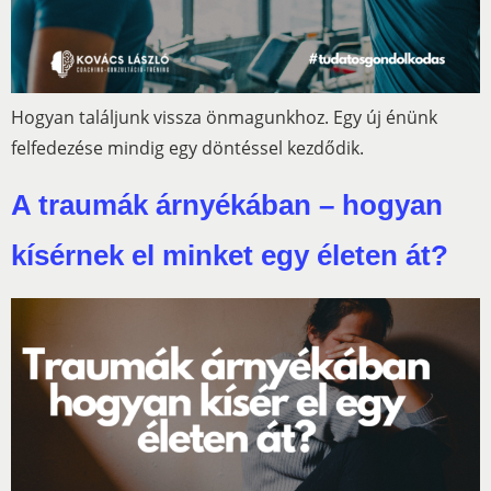
Hogyan találjunk vissza önmagunkhoz. Egy új énünk
felfedezése mindig egy döntéssel kezdődik.
A traumák árnyékában – hogyan
kísérnek el minket egy életen át?