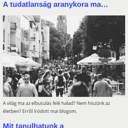
A tudatlanság aranykora ma…
A világ ma az elbutulás felé halad? Nem hiszünk az
életben? Erről íródott mai blogom.
Mit tanulhatunk a