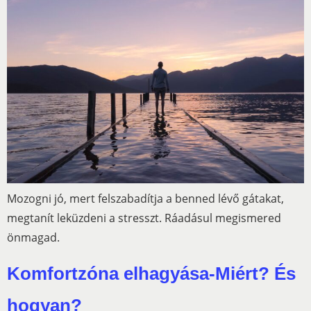
Mozogni jó, mert felszabadítja a benned lévő gátakat,
megtanít leküzdeni a stresszt. Ráadásul megismered
önmagad.
Komfortzóna elhagyása-Miért? És
hogyan?