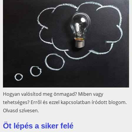
Hogyan valósítod meg önmagad? Miben vagy
tehetséges? Erről és ezzel kapcsolatban íródott blogom.
Olvasd szívesen.
Öt lépés a siker felé