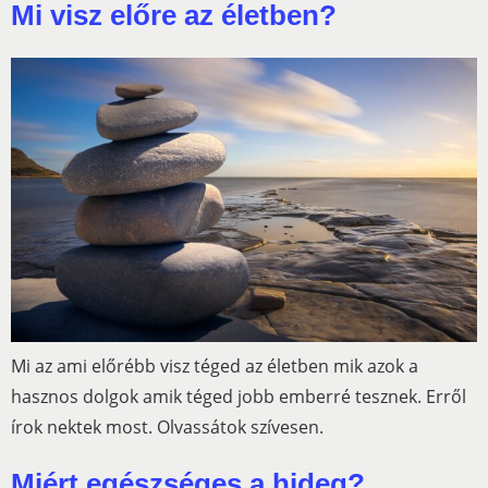
Mi visz előre az életben?
Mi az ami előrébb visz téged az életben mik azok a
hasznos dolgok amik téged jobb emberré tesznek. Erről
írok nektek most. Olvassátok szívesen.
Miért egészséges a hideg?