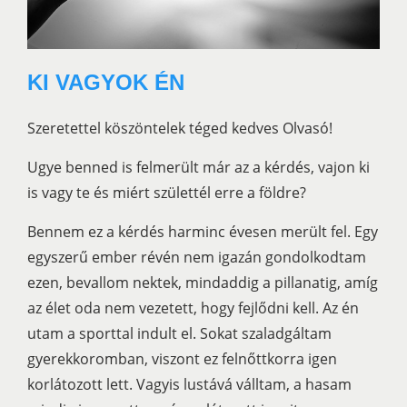
KI VAGYOK ÉN
Szeretettel köszöntelek téged kedves Olvasó!
Ugye benned is felmerült már az a kérdés, vajon ki
is vagy te és miért születtél erre a földre?
Bennem ez a kérdés harminc évesen merült fel. Egy
egyszerű ember révén nem igazán gondolkodtam
ezen, bevallom nektek, mindaddig a pillanatig, amíg
az élet oda nem vezetett, hogy fejlődni kell. Az én
utam a sporttal indult el. Sokat szaladgáltam
gyerekkoromban, viszont ez felnőttkorra igen
korlátozott lett. Vagyis lustává válltam, a hasam