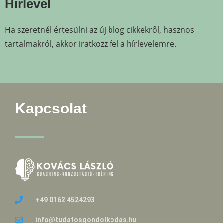
Hírlevél
Ha szeretnél értesülni az új blog cikkekről, hasznos
tartalmakról, akkor iratkozz fel a hírlevelemre.
Kapcsolat
+49 0162 4524293
info@tudatosgondolkodas.hu