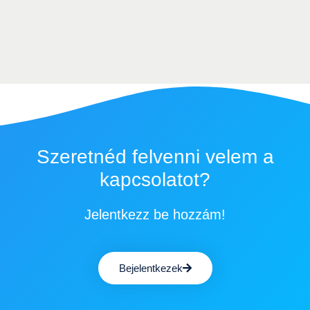
Szeretnéd felvenni velem a
kapcsolatot?
Jelentkezz be hozzám!
Bejelentkezek