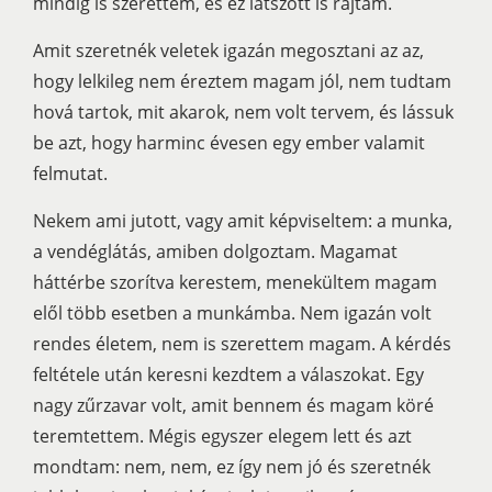
mindig is szerettem, és ez látszott is rajtam.
Amit szeretnék veletek igazán megosztani az az,
hogy lelkileg nem éreztem magam jól, nem tudtam
hová tartok, mit akarok, nem volt tervem, és lássuk
be azt, hogy harminc évesen egy ember valamit
felmutat.
Nekem ami jutott, vagy amit képviseltem: a munka,
a vendéglátás, amiben dolgoztam. Magamat
háttérbe szorítva kerestem, menekültem magam
elől több esetben a munkámba. Nem igazán volt
rendes életem, nem is szerettem magam. A kérdés
feltétele után keresni kezdtem a válaszokat. Egy
nagy zűrzavar volt, amit bennem és magam köré
teremtettem. Mégis egyszer elegem lett és azt
mondtam: nem, nem, ez így nem jó és szeretnék