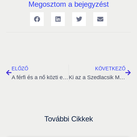
Megosztom a bejegyzést
ELŐZŐ
KÖVETKEZŐ
A férfi és a nő közti egyensúly megteremtése
Ki az a Szedlacsik Miklós?
További Cikkek