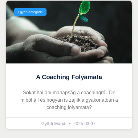
Egyéb Kategória
A Coaching Folyamata
Sokat hallani manapság a coachingról. De
miből áll és hogyan is zajlik a gyakorlatban a
coaching folyamata?
Györfi Magdi
2025.03.07.