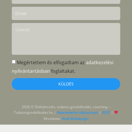
Megértettem és elfogadtam az
adatkezelési
nyilvántartásban
foglaltakat.
KÜLDÉS
2026 © Önfejlesztés, tudatos gondolkodás, coaching –
Tudatosgondolkodas.hu |
Adatvédelmi tájékoztató
|
ASZF
|
Készítette:
Hedi Webdesign