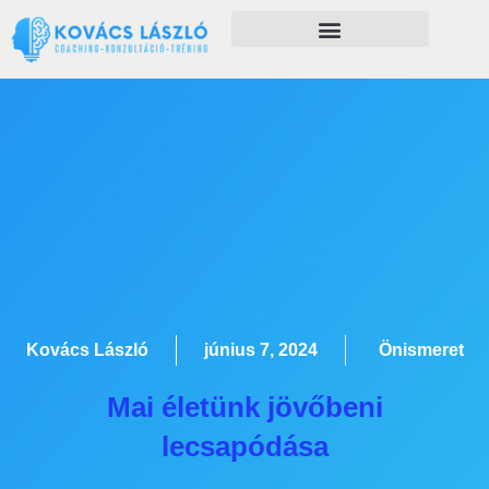
Önfejlesztés szolgáltatásaim
Kovács László
június 7, 2024
Önismeret
Mai életünk jövőbeni
lecsapódása