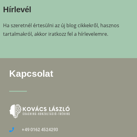
Hírlevél
Ha szeretnél értesülni az új blog cikkekről, hasznos
tartalmakról, akkor iratkozz fel a hírlevelemre.
Kapcsolat
+49 0162 4524293