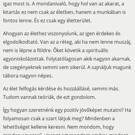
igaz most is. A mondanivaló, hogy hol van az akarat, a
kitartás ez nem csak az életben, hanem a munkában is
fontos lenne. És ez csak egy életterület.
Ahogyan az élethez viszonyolunk, az igen érdekes és
elgodolkodtató. Van az a réteg, aki ha nem lenne muszáj,
nem is lépne a földre. Őket követik a spirituális
agyoniskolázottak. Folytatólagosan akik nagyon akarnak,
de szegényeknek semmi sem sikerül. A sajnáljuk magunk
tábora nagyon népes.
Az élet felfogás kérdése és hozzáállásé, semmi más.
Tudom vannak teóriák, de ezt gondolom.
Így hogyan szeretnénk egy pozitív jövőképet mutatni? Ha
folyamosan csak a szart látjuk meg? Mindenben a
lehetőséget kellene keresni. Nem mondom, hogy