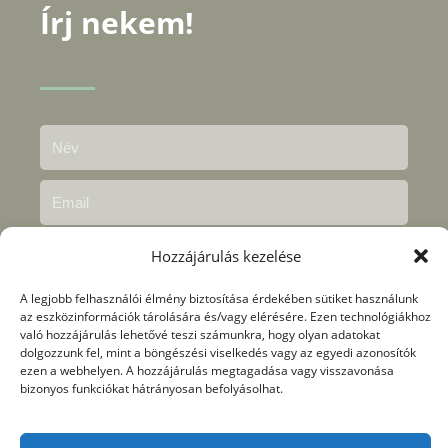
Írj nekem!
Hozzájárulás kezelése
A legjobb felhasználói élmény biztosítása érdekében sütiket használunk
az eszközinformációk tárolására és/vagy elérésére. Ezen technológiákhoz
való hozzájárulás lehetővé teszi számunkra, hogy olyan adatokat
dolgozzunk fel, mint a böngészési viselkedés vagy az egyedi azonosítók
Megértettem és elfogadtam az
adatkezelési
ezen a webhelyen. A hozzájárulás megtagadása vagy visszavonása
bizonyos funkciókat hátrányosan befolyásolhat.
nyilvántartásban
foglaltakat.
KÜLDÉS