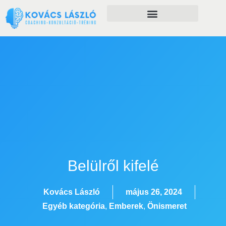
Önfejlesztés szolgáltatásaim
Belülről kifelé
Kovács László
május 26, 2024
Egyéb kategória
,
Emberek
,
Önismeret