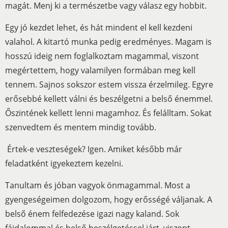
magát. Menj ki a természetbe vagy válasz egy hobbit.
Egy jó kezdet lehet, és hát mindent el kell kezdeni
valahol. A kitartó munka pedig eredményes. Magam is
hosszú ideig nem foglalkoztam magammal, viszont
megértettem, hogy valamilyen formában meg kell
tennem. Sajnos sokszor estem vissza érzelmileg. Egyre
erősebbé kellett válni és beszélgetni a belső énemmel.
Őszintének kellett lenni magamhoz. És felálltam. Sokat
szenvedtem és mentem mindig tovább.
Értek-e veszteségek? Igen. Amiket később már
feladatként igyekeztem kezelni.
Tanultam és jóban vagyok önmagammal. Most a
gyengeségeimen dolgozom, hogy erősségé váljanak. A
belső énem felfedezése igazi nagy kaland. Sok