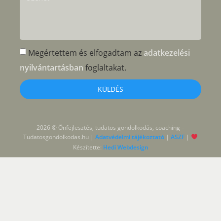
Megértettem és elfogadtam az
adatkezelési
nyilvántartásban
foglaltakat.
KÜLDÉS
2026 © Önfejlesztés, tudatos gondolkodás, coaching –
Tudatosgondolkodas.hu |
Adatvédelmi tájékoztató
|
ASZF
|
Készítette:
Hedi Webdesign