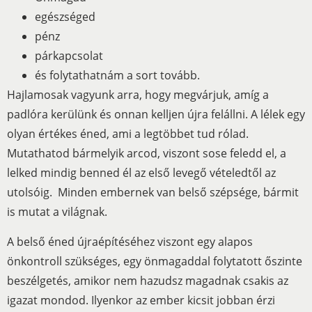
egészséged
pénz
párkapcsolat
és folytathatnám a sort tovább.
Hajlamosak vagyunk arra, hogy megvárjuk, amíg a
padlóra kerülünk és onnan kelljen újra felállni. A lélek egy
olyan értékes éned, ami a legtöbbet tud rólad.
Mutathatod bármelyik arcod, viszont sose feledd el, a
lelked mindig benned él az első levegő vételedtől az
utolsóig. Minden embernek van belső szépsége, bármit
is mutat a világnak.
A belső éned újraépítéséhez viszont egy alapos
önkontroll szükséges, egy önmagaddal folytatott őszinte
beszélgetés, amikor nem hazudsz magadnak csakis az
igazat mondod. Ilyenkor az ember kicsit jobban érzi