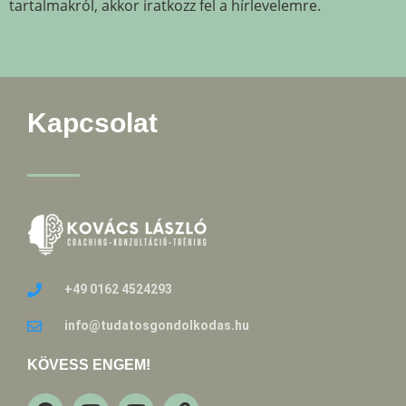
tartalmakról, akkor iratkozz fel a hírlevelemre.
Kapcsolat
+49 0162 4524293
info@tudatosgondolkodas.hu
KÖVESS ENGEM!