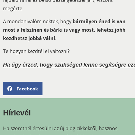
fájdalommal és belső beszélgetéssel járt, viszont
megérte.
A mondanivalóm nektek, hogy
bármilyen éned is van
most a felszínen és bárki is vagy most, lehetsz jobb
kezdhetsz jobbá válni
.
Te hogyan kezdtél el változni?
Ha úgy érzed, hogy szükséged lenne segítségre eze
Facebook
Hírlevél
Ha szeretnél értesülni az új blog cikkekről, hasznos