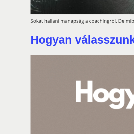
Sokat hallani manapság a coachingról. De mibő
Hogyan válasszun