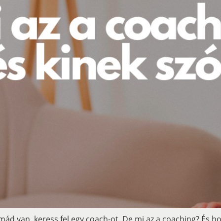
ád van, keress fel egy coach-ot. De mi az a coaching? És h