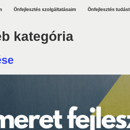
m
Önfejlesztés szolgáltatásaim
Önfejlesztés tudást
b kategória
ése