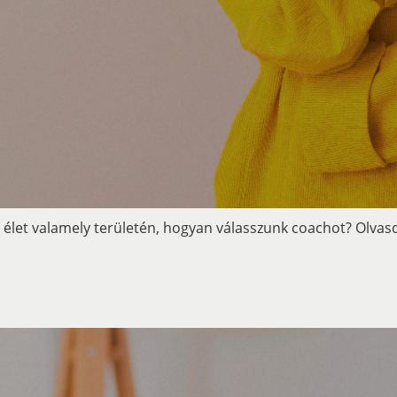
 élet valamely területén, hogyan válasszunk coachot? Olvas