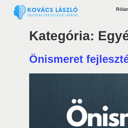
Róla
Kategória:
Egyé
Önismeret fejleszt