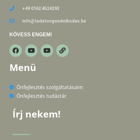
+49 0162 4524293
info@tudatosgondolkodas.hu
KÖVESS ENGEM!
Menü
Önfejlesztés szolgáltatásaim
Önfejlesztés tudástár
Írj nekem!