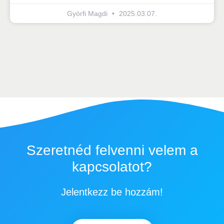
Györfi Magdi
2025.03.07.
Szeretnéd felvenni velem a
kapcsolatot?
Jelentkezz be hozzám!