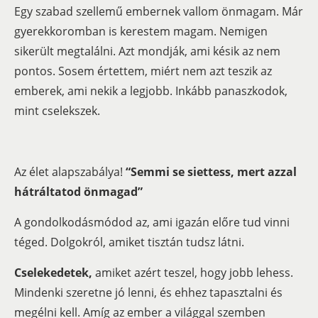
Egy szabad szellemű embernek vallom önmagam. Már
gyerekkoromban is kerestem magam. Nemigen
sikerült megtalálni. Azt mondják, ami késik az nem
pontos. Sosem értettem, miért nem azt teszik az
emberek, ami nekik a legjobb. Inkább panaszkodok,
mint cselekszek.
Az élet alapszabálya!
“Semmi se siettess, mert azzal
hátráltatod önmagad”
A gondolkodásmódod az, ami igazán előre tud vinni
téged. Dolgokról, amiket tisztán tudsz látni.
Cselekedetek,
amiket azért teszel, hogy jobb lehess.
Mindenki szeretne jó lenni, és ehhez tapasztalni és
megélni kell. Amíg az ember a világgal szemben