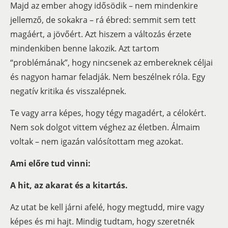
Majd az ember ahogy idősödik – nem mindenkire
jellemző, de sokakra – rá ébred: semmit sem tett
magáért, a jövőért. Azt hiszem a változás érzete
mindenkiben benne lakozik. Azt tartom
“problémának”, hogy nincsenek az embereknek céljai
és nagyon hamar feladják. Nem beszélnek róla. Egy
negatív kritika és visszalépnek.
Te vagy arra képes, hogy tégy magadért, a célokért.
Nem sok dolgot vittem véghez az életben. Álmaim
voltak – nem igazán valósítottam meg azokat.
Ami előre tud vinni:
A
hit, az akarat és a kitartás.
Az utat be kell járni afelé, hogy megtudd, mire vagy
képes és mi hajt. Mindig tudtam, hogy szeretnék