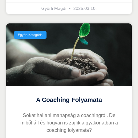
Györfi Magdi
2025.03.10.
Egyéb Kategória
A Coaching Folyamata
Sokat hallani manapság a coachingról. De
miből áll és hogyan is zajlik a gyakorlatban a
coaching folyamata?