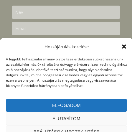
Hozzájárulás kezelése
A legjobb felhasználói élmény biztosítása érdekében sütiket használunk
az eszközinformációk tárolására és/vagy elérésére. Ezen technológiákhoz
való hozzájárulás lehetővé teszi számunkra, hogy olyan adatokat
dolgozzunk fel, mint a böngészési viselkedés vagy az egyedi azonosítók
Megértettem és elfogadtam az
adatkezelési
ezen a webhelyen. A hozzájárulás megtagadása vagy visszavonása
nyilvántartásban
foglaltakat.
bizonyos funkciókat hátrányosan befolyásolhat.
KÜLDÉS
ELFOGADOM
ELUTASÍTOM
2026 © Önfejlesztés, tudatos gondolkodás, coaching –
Tudatosgondolkodas.hu |
Adatvédelmi tájékoztató
|
ASZF
|
BEÁLLÍTÁSOK MEGTEKINTÉSE