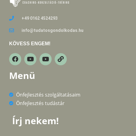
+49 0162 4524293
info@tudatosgondolkodas.hu
KÖVESS ENGEM!
Menü
Önfejlesztés szolgáltatásaim
Önfejlesztés tudástár
Írj nekem!