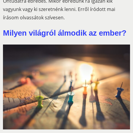
Öntudatra ébredés. Mikor ébredünk rá igazán kik
vagyunk vagy ki szeretnénk lenni. Erről íródott mai
írásom olvassátok szívesen.
Milyen világról álmodik az ember?