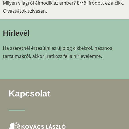
Milyen világról álmodik az ember? Erről íródott ez a cikk.
Olvassátok szívesen.
Hírlevél
Ha szeretnél értesülni az új blog cikkekről, hasznos
tartalmakról, akkor iratkozz fel a hírlevelemre.
Kapcsolat