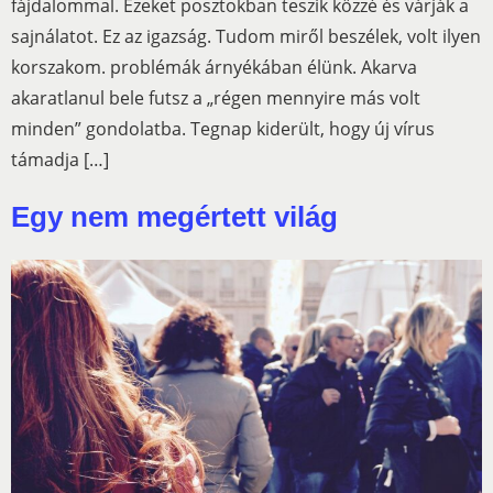
fájdalommal. Ezeket posztokban teszik közzé és várják a
sajnálatot. Ez az igazság. Tudom miről beszélek, volt ilyen
korszakom. problémák árnyékában élünk. Akarva
akaratlanul bele futsz a „régen mennyire más volt
minden” gondolatba. Tegnap kiderült, hogy új vírus
támadja […]
Egy nem megértett világ