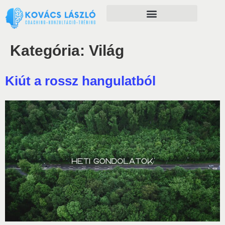
Önfejlesztés szolgáltatásaim
Kategória:
Világ
Kiút a rossz hangulatból