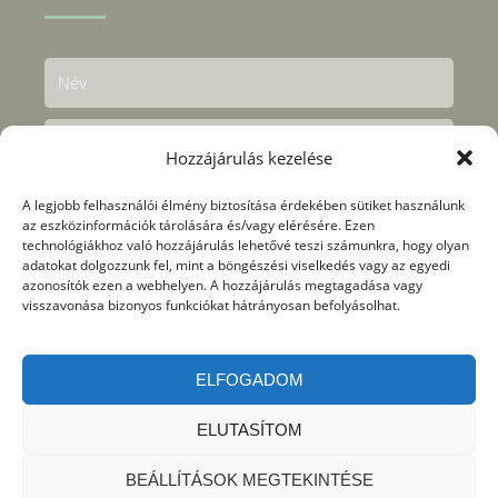
Hozzájárulás kezelése
A legjobb felhasználói élmény biztosítása érdekében sütiket használunk
az eszközinformációk tárolására és/vagy elérésére. Ezen
technológiákhoz való hozzájárulás lehetővé teszi számunkra, hogy olyan
adatokat dolgozzunk fel, mint a böngészési viselkedés vagy az egyedi
azonosítók ezen a webhelyen. A hozzájárulás megtagadása vagy
visszavonása bizonyos funkciókat hátrányosan befolyásolhat.
Megértettem és elfogadtam az
adatkezelési
nyilvántartásban
foglaltakat.
ELFOGADOM
KÜLDÉS
ELUTASÍTOM
BEÁLLÍTÁSOK MEGTEKINTÉSE
2026 © Önfejlesztés, tudatos gondolkodás, coaching –