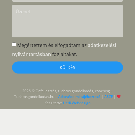
Megértettem és elfogadtam az
adatkezelési
nyilvántartásban
foglaltakat.
KÜLDÉS
2026 © Önfejlesztés, tudatos gondolkodás, coaching –
Tudatosgondolkodas.hu |
Adatvédelmi tájékoztató
|
ASZF
|
Készítette:
Hedi Webdesign