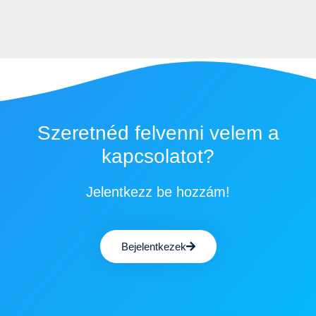
Szeretnéd felvenni velem a
kapcsolatot?
Jelentkezz be hozzám!
Bejelentkezek