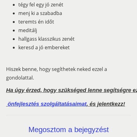
tégy fel egy jó zenét
menj ki a szabadba
teremts én időt
meditálj
hallgass klasszikus zenét
keresd a jó embereket
Hiszek benne, hogy segíthetek neked ezzel a
gondolattal.
Ha úgy érzed, hogy szükséged lenne segítségre ez
önfejlesztés szolgáltatásaimat
, és jelentkezz!
Megosztom a bejegyzést