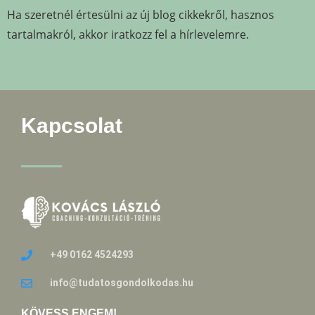
Ha szeretnél értesülni az új blog cikkekről, hasznos
tartalmakról, akkor iratkozz fel a hírlevelemre.
Kapcsolat
+49 0162 4524293
info@tudatosgondolkodas.hu
KÖVESS ENGEM!