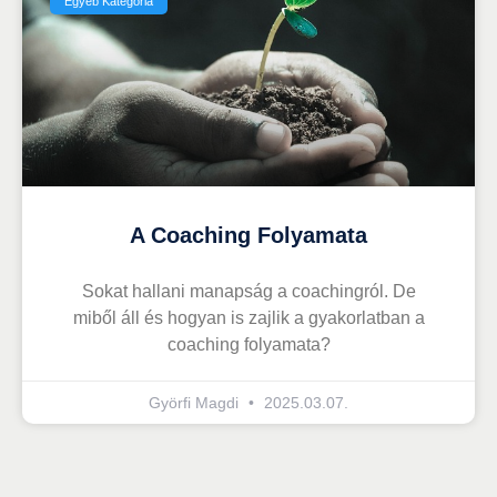
Egyéb Kategória
A Coaching Folyamata
Sokat hallani manapság a coachingról. De
miből áll és hogyan is zajlik a gyakorlatban a
coaching folyamata?
Györfi Magdi
2025.03.07.