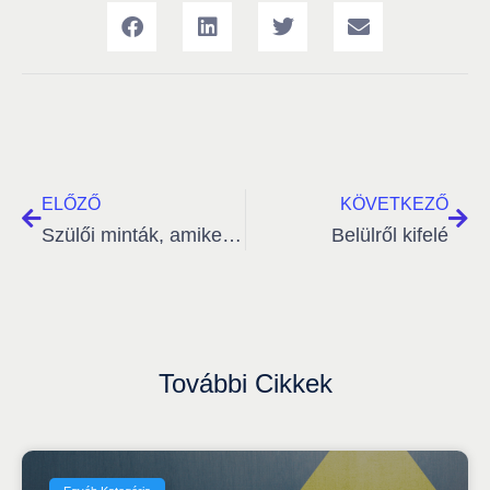
ELŐZŐ
KÖVETKEZŐ
Szülői minták, amiket viszünk tovább
Belülről kifelé
További Cikkek