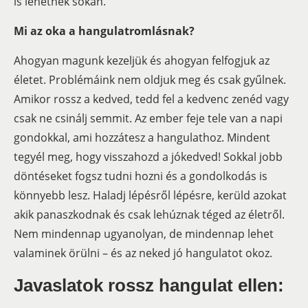
is lehetnek sokan.
Mi az oka a hangulatromlásnak?
Ahogyan magunk kezeljük és ahogyan felfogjuk az
életet. Problémáink nem oldjuk meg és csak gyűlnek.
Amikor rossz a kedved, tedd fel a kedvenc zenéd vagy
csak ne csinálj semmit. Az ember feje tele van a napi
gondokkal, ami hozzátesz a hangulathoz. Mindent
tegyél meg, hogy visszahozd a jókedved! Sokkal jobb
döntéseket fogsz tudni hozni és a gondolkodás is
könnyebb lesz. Haladj lépésről lépésre, kerüld azokat
akik panaszkodnak és csak lehúznak téged az életről.
Nem mindennap ugyanolyan, de mindennap lehet
valaminek örülni – és az neked jó hangulatot okoz.
Javaslatok rossz hangulat ellen: